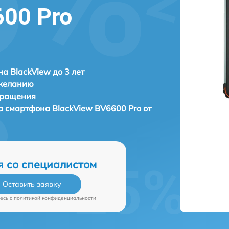
600 Pro
а BlackView до 3 лет
 желанию
бращения
а смартфона
BlackView BV6600 Pro от
я со специалистом
Оставить заявку
есь c
политикой конфиденциальности