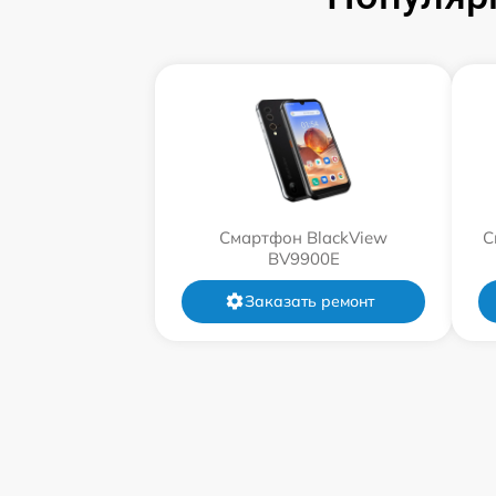
Смартфон BlackView
С
BV9900E
Заказать ремонт